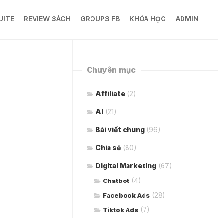
UITE
REVIEW SÁCH
GROUPS FB
KHÓA HỌC
ADMIN
Chuyên mục
Affiliate
(2)
AI
(21)
Bài viết chung
(96)
Chia sẻ
(80)
Digital Marketing
(67)
(4)
Chatbot
(28)
Facebook Ads
(7)
Tiktok Ads