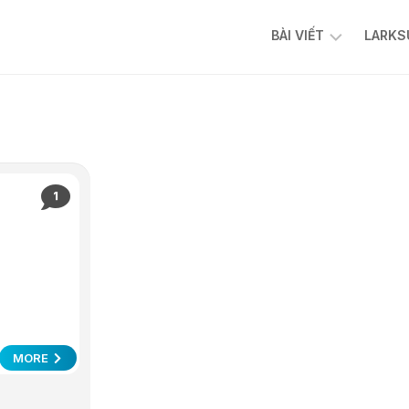
BÀI VIẾT
LARKS
AI
FACEBOOK
ADS
TIKTOK
ADS
1
CHATBOT
AFFILIATE
N8N
CỘNG
ĐỒNG
N8N
AI
MORE
AUTOMATION
VIỆT
NAM