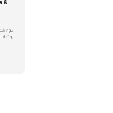
e &
N8N
HƯỚNG
DẪN
CƠ
BẢN
cái ngu
i những