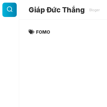
Skip
to
Giáp Đức Thắng
Bloger
content
FOMO