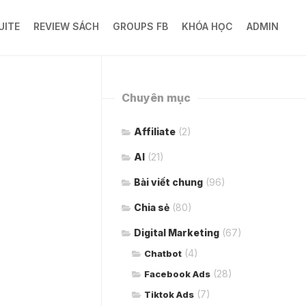
UITE
REVIEW SÁCH
GROUPS FB
KHÓA HỌC
ADMIN
Chuyên mục
Affiliate
(2)
AI
(21)
Bài viết chung
(96)
Chia sẻ
(80)
Digital Marketing
(67)
(4)
Chatbot
(28)
Facebook Ads
(7)
Tiktok Ads