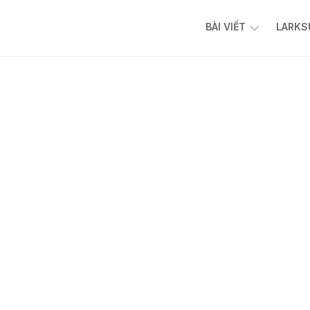
BÀI VIẾT
LARKS
AI
FACEBOOK
ADS
TIKTOK
ADS
CHATBOT
AFFILIATE
N8N
CỘNG
ĐỒNG
N8N
AI
AUTOMATION
VIỆT
NAM