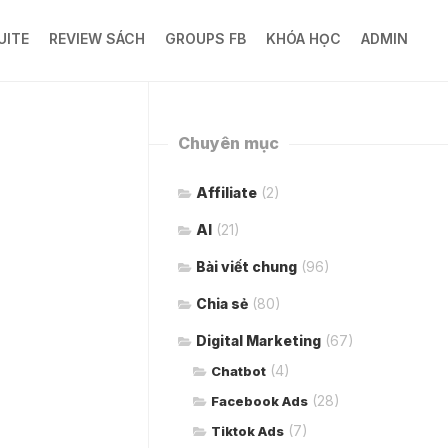
UITE
REVIEW SÁCH
GROUPS FB
KHÓA HỌC
ADMIN
Chuyên mục
Affiliate
(2)
AI
(21)
Bài viết chung
(96)
Chia sẻ
(80)
Digital Marketing
(67)
(4)
Chatbot
(28)
Facebook Ads
(7)
Tiktok Ads