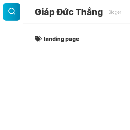
Skip
to
Giáp Đức Thắng
Bloger
content
landing page