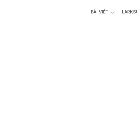
BÀI VIẾT
LARKS
AI
FACEBOOK
ADS
TIKTOK
ADS
CHATBOT
AFFILIATE
N8N
CỘNG
ĐỒNG
N8N
AI
AUTOMATION
VIỆT
NAM