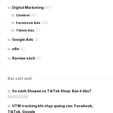
Digital Marketing
(67)
(4)
Chatbot
(28)
Facebook Ads
(7)
Tiktok Ads
Google Ads
(3)
n8n
(5)
Review sách
(2)
Bài viết mới
So sánh Shopee và TikTok Shop: Bán ở đâu?
06/07/2026
UTM tracking khi chạy quảng cáo: Facebook,
TikTok, Google