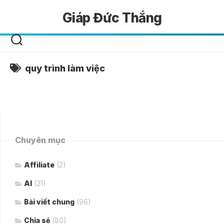
Skip
Giáp Đức Thắng
to
content
quy trình làm việc
Chuyên mục
Affiliate
(2)
AI
(21)
Bài viết chung
(96)
Chia sẻ
(80)