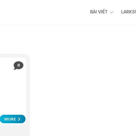
BÀI VIẾT
LARKS
AI
FACEBOOK
ADS
TIKTOK
ADS
0
CHATBOT
AFFILIATE
N8N
CỘNG
ĐỒNG
N8N
AI
MORE
AUTOMATION
VIỆT
NAM