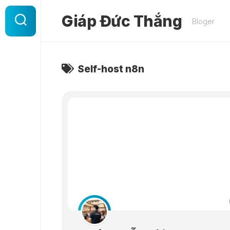
Skip
to
Giáp Đức Thắng
Bloger
content
Self-host n8n