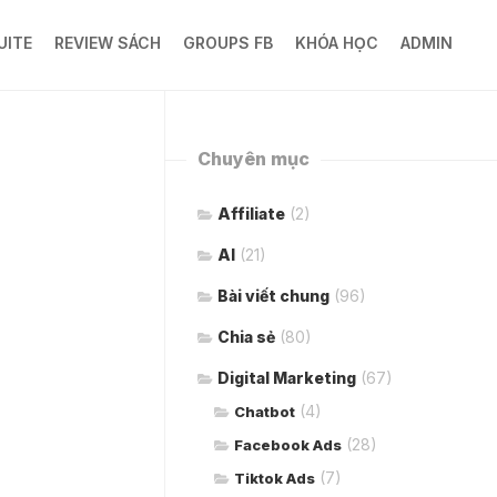
UITE
REVIEW SÁCH
GROUPS FB
KHÓA HỌC
ADMIN
Chuyên mục
Affiliate
(2)
AI
(21)
Bài viết chung
(96)
Chia sẻ
(80)
Digital Marketing
(67)
(4)
Chatbot
(28)
Facebook Ads
(7)
Tiktok Ads