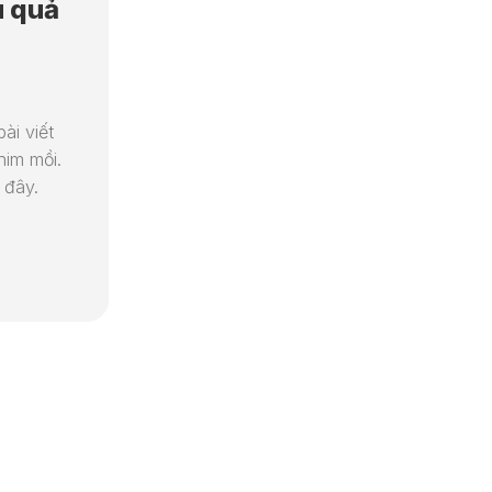
u quả
N8N
HƯỚNG
DẪN
CƠ
BẢN
ài viết
him mồi.
 đây.