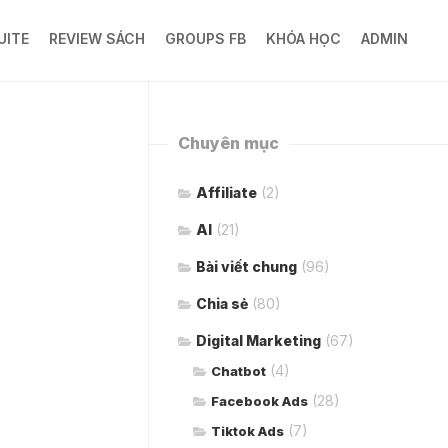
UITE
REVIEW SÁCH
GROUPS FB
KHÓA HỌC
ADMIN
Chuyên mục
Affiliate
(2)
AI
(21)
Bài viết chung
(96)
Chia sẻ
(80)
Digital Marketing
(67)
(4)
Chatbot
(28)
Facebook Ads
(7)
Tiktok Ads