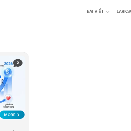
BÀI VIẾT
LARKS
AI
FACEBOOK
ADS
TIKTOK
ADS
2
CHATBOT
AFFILIATE
N8N
CỘNG
ĐỒNG
N8N
AI
MORE
AUTOMATION
VIỆT
NAM