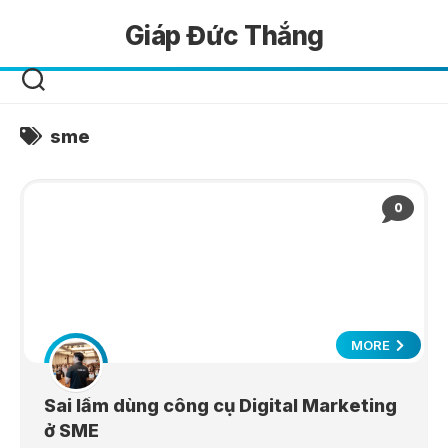
Skip
Giáp Đức Thắng
to
content
sme
0
MORE
Sai lầm dùng công cụ Digital Marketing
ở SME